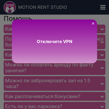
MOTION RENT STUDIO
Помощь
×
Как забронировать зал?
Почему в разделе Залы у меня цены без
Отключите VPN
бонусов?
Как отменить бронирование?
Можно ли оплатить аренду по факту
занятия?
Можно ли забронировать зал на 1.5
часа?
Как расплачиваться бонусами?
Есть ли у вас парковка?